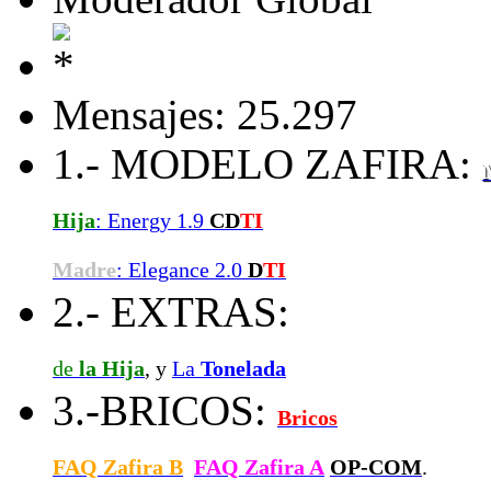
Mensajes: 25.297
1.- MODELO ZAFIRA:
Hija
: Energy 1.9
CD
TI
Madre
: Elegance 2.0
D
TI
2.- EXTRAS:
de
la Hija
, y
La
Tonelada
3.-BRICOS:
Bricos
FAQ Zafira B
FAQ Zafira A
OP-COM
.