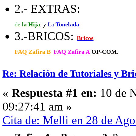
2.- EXTRAS:
de
la Hija
, y
La
Tonelada
3.-BRICOS:
Bricos
FAQ Zafira B
FAQ Zafira A
OP-COM
.
Re: Relación de Tutoriales y Bri
«
Respuesta #1 en:
10 de N
09:27:41 am »
Cita de: Melli en 28 de Ag