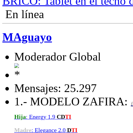
BRICO: Tablet en el techo d
En línea
MAguayo
Moderador Global
Mensajes: 25.297
1.- MODELO ZAFIRA:
Hija
: Energy 1.9
CD
TI
Madre
: Elegance 2.0
D
TI