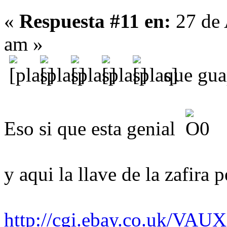
«
Respuesta #11 en:
27 de 
am »
que guap
Eso si que esta genial
y aqui la llave de la zafira 
http://cgi.ebay.co.uk/V