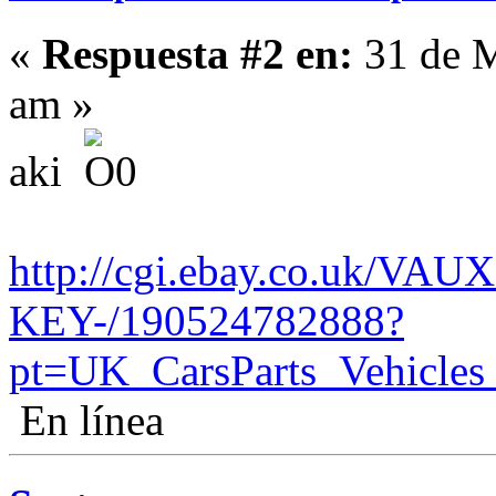
«
Respuesta #2 en:
31 de M
am »
aki
http://cgi.ebay.co.uk/V
KEY-/190524782888?
pt=UK_CarsParts_Vehicle
En línea