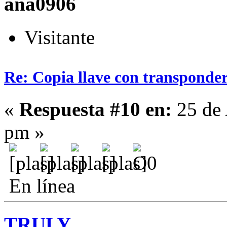
ana0906
Visitante
Re: Copia llave con transponde
«
Respuesta #10 en:
25 de 
pm »
En línea
TRULY