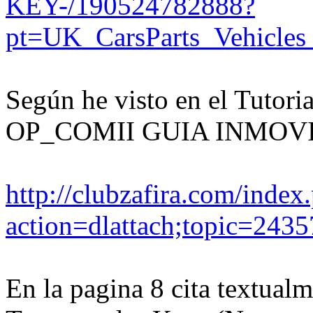
KEY-/190524782888?
pt=UK_CarsParts_Vehicle
Según he visto en el Tuto
OP_COMII GUIA INMOV
http://clubzafira.com/index
action=dlattach;topic=2435
En la pagina 8 cita textual