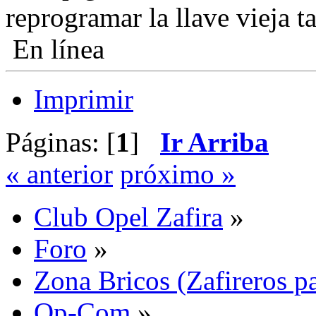
reprogramar la llave vieja 
En línea
Imprimir
Páginas: [
1
]
Ir Arriba
« anterior
próximo »
Club Opel Zafira
»
Foro
»
Zona Bricos (Zafireros pa
Op-Com
»