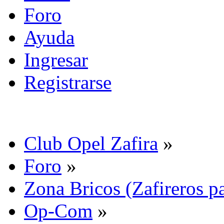
Foro
Ayuda
Ingresar
Registrarse
Club Opel Zafira
»
Foro
»
Zona Bricos (Zafireros pa
Op-Com
»