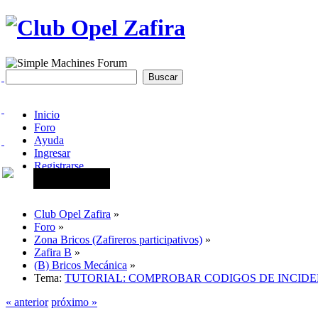
Inicio
Foro
Ayuda
Ingresar
Registrarse
Club Opel Zafira
»
Foro
»
Zona Bricos (Zafireros participativos)
»
Zafira B
»
(B) Bricos Mecánica
»
Tema:
TUTORIAL: COMPROBAR CODIGOS DE INCIDENCI
« anterior
próximo »