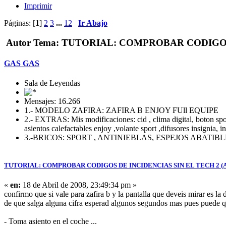
Imprimir
Páginas: [
1
]
2
3
...
12
Ir Abajo
Autor
Tema: TUTORIAL: COMPROBAR CODIGOS DE
GAS GAS
Sala de Leyendas
Mensajes: 16.266
1.- MODELO ZAFIRA: ZAFIRA B ENJOY FUll EQUIPE
2.- EXTRAS: Mis modificaciones: cid , clima digital, boton sport 
asientos calefactables enjoy ,volante sport ,difusores insignia, i
3.-BRICOS: SPORT , ANTINIEBLAS, ESPEJOS ABATI
TUTORIAL: COMPROBAR CODIGOS DE INCIDENCIAS SIN EL TECH 2 (AV
«
en:
18 de Abril de 2008, 23:49:34 pm »
confirmo que si vale para zafira b y la pantalla que deveis mirar es la 
de que salga alguna cifra esperad algunos segundos mas pues puede 
- Toma asiento en el coche ...