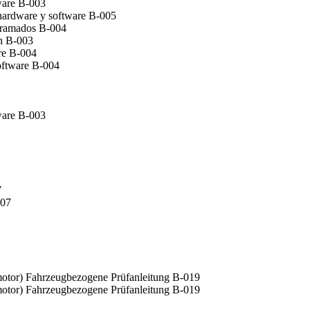
ware B-003
 hardware y software B-005
gramados B-004
ón B-003
re B-004
oftware B-004
ware B-003
7
007
otor) Fahrzeugbezogene Prüfanleitung B-019
otor) Fahrzeugbezogene Prüfanleitung B-019