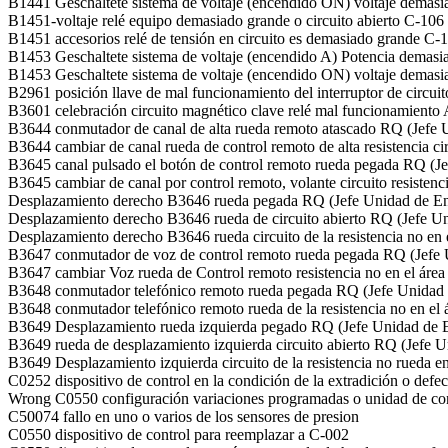
B1441 Geschaltete sistema de voltaje (encendido ON) voltaje demas
B1451-voltaje relé equipo demasiado grande o circuito abierto C-106
B1451 accesorios relé de tensión en circuito es demasiado grande C-
B1453 Geschaltete sistema de voltaje (encendido A) Potencia demas
B1453 Geschaltete sistema de voltaje (encendido ON) voltaje demas
B2961 posición llave de mal funcionamiento del interruptor de circui
B3601 celebración circuito magnético clave relé mal funcionamiento
B3644 conmutador de canal de alta rueda remoto atascado RQ (Jefe 
B3644 cambiar de canal rueda de control remoto de alta resistencia c
B3645 canal pulsado el botón de control remoto rueda pegada RQ (J
B3645 cambiar de canal por control remoto, volante circuito resisten
Desplazamiento derecho B3646 rueda pegada RQ (Jefe Unidad de En
Desplazamiento derecho B3646 rueda de circuito abierto RQ (Jefe U
Desplazamiento derecho B3646 rueda circuito de la resistencia no en
B3647 conmutador de voz de control remoto rueda pegada RQ (Jefe 
B3647 cambiar Voz rueda de Control remoto resistencia no en el área
B3648 conmutador telefónico remoto rueda pegada RQ (Jefe Unidad 
B3648 conmutador telefónico remoto rueda de la resistencia no en el
B3649 Desplazamiento rueda izquierda pegado RQ (Jefe Unidad de E
B3649 rueda de desplazamiento izquierda circuito abierto RQ (Jefe 
B3649 Desplazamiento izquierda circuito de la resistencia no rueda e
C0252 dispositivo de control en la condición de la extradición o def
Wrong C0550 configuración variaciones programadas o unidad de con
C50074 fallo en uno o varios de los sensores de presion
C0550 dispositivo de control para reemplazar a C-002