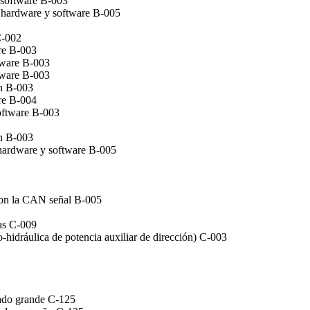
 software B-003
r hardware y software B-005
C-002
are B-003
tware B-003
tware B-003
ón B-003
re B-004
oftware B-003
ón B-003
 hardware y software B-005
 con la CAN señal B-005
as C-009
hidráulica de potencia auxiliar de dirección) C-003
iado grande C-125