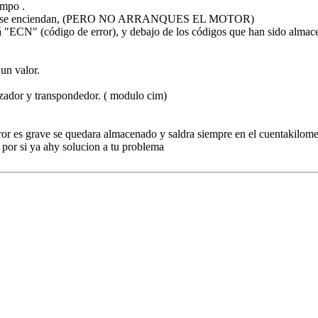
empo .
el cuadro se enciendan, (PERO NO ARRANQUES EL MOTOR)
á "ECN" (código de error), y debajo de los códigos que han sido almacen
 un valor.
ador y transpondedor. ( modulo cim)
error es grave se quedara almacenado y saldra siempre en el cuentakilomet
o por si ya ahy solucion a tu problema