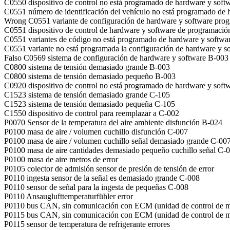
C0550 dispositivo de control no está programado de hardware y soft
C0551 número de identificación del vehículo no está programado de
Wrong C0551 variante de configuración de hardware y software pro
C0551 dispositivo de control de hardware y software de programaci
C0551 variantes de código no está programado de hardware y softwa
C0551 variante no está programada la configuración de hardware y s
Falso C0569 sistema de configuración de hardware y software B-003
C0800 sistema de tensión demasiado grande B-003
C0800 sistema de tensión demasiado pequeño B-003
C0920 dispositivo de control no está programado de hardware y soft
C1523 sistema de tensión demasiado grande C-105
C1523 sistema de tensión demasiado pequeña C-105
C1550 dispositivo de control para reemplazar a C-002
P0070 Sensor de la temperatura del aire ambiente disfunción B-024
P0100 masa de aire / volumen cuchillo disfunción C-007
P0100 masa de aire / volumen cuchillo señal demasiado grande C-00
P0100 masa de aire cantidades demasiado pequeño cuchillo señal C-
P0100 masa de aire metros de error
P0105 colector de admisión sensor de presión de tensión de error
P0110 ingesta sensor de la señal es demasiado grande C-008
P0110 sensor de señal para la ingesta de pequeñas C-008
P0110 Ansauglufttemperaturfühler error
P0110 bus CAN, sin comunicación con ECM (unidad de control de m
P0115 bus CAN, sin comunicación con ECM (unidad de control de m
P0115 sensor de temperatura de refrigerante errores