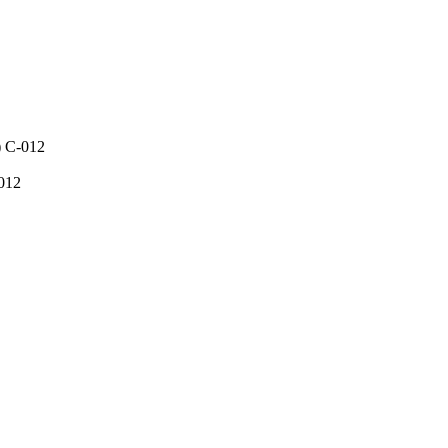
o) C-012
-012