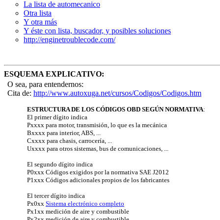
La lista de automecanico
Otra lista
Y otra más
Y éste con lista, buscador, y posibles soluciones
http://enginetroublecode.com/
ESQUEMA EXPLICATIVO:
O sea, para entendernos:
Cita de:
http://www.autoxuga.net/cursos/Codigos/Codigos.htm
ESTRUCTURA DE LOS CÓDIGOS OBD SEGÚN NORMATIVA
:
El primer dígito indica
Pxxxx para motor, transmisión, lo que es la mecánica
Bxxxx para interior, ABS, ...
Cxxxx para chasis, carrocería, ...
Uxxxx para otros sistemas, bus de comunicaciones, ...
El segundo dígito indica
P0xxx Códigos exigidos por la normativa SAE J2012
P1xxx Códigos adicionales propios de los fabricantes
El tercer dígito indica
Px0xx
Sistema electrónico completo
Px1xx medición de aire y combustible
Px2xx medición de aire y combustible