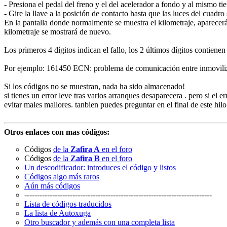
- Presiona el pedal del freno y el del acelerador a fondo y al mismo ti
- Gire la llave a la posición de contacto hasta que las luces d
En la pantalla donde normalmente se muestra el kilometraje, aparecer
kilometraje se mostrará de nuevo.
Los primeros 4 dígitos indican el fallo, los 2 últimos dígitos contienen
Por ejemplo: 161450 ECN: problema de comunicación entre inmoviliz
Si los códigos no se muestran, nada ha sido almacenado!
si tienes un error leve tras varios arranques desaparecera . pero si el 
evitar males mallores. tanbien puedes preguntar en el final de este hil
Otros enlaces con mas códigos:
Códigos
de la
Zafira A
en el foro
Códigos
de la
Zafira B
en el foro
Un descodificador: introduces el código y listos
Códigos algo más raros
Aún más códigos
--------------------------------------------------------------------------
Lista de códigos traducidos
La lista de Autoxuga
Otro buscador y además con una completa lista