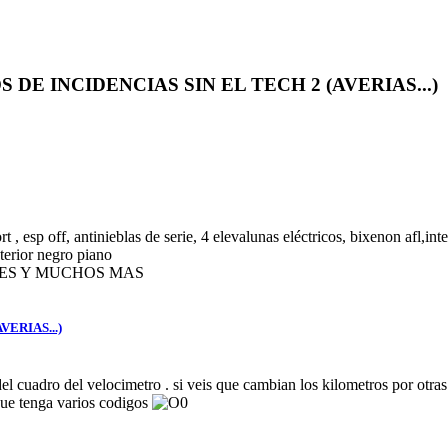
 INCIDENCIAS SIN EL TECH 2 (AVERIAS...) (Le
, esp off, antinieblas de serie, 4 elevalunas eléctricos, bixenon afl,inte
nterior negro piano
BLES Y MUCHOS MAS
ERIAS...)
del cuadro del velocimetro . si veis que cambian los kilometros por otras
que tenga varios codigos