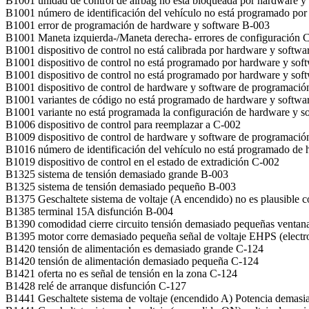
B1001 unidad de control de airbag no está bloqueada por hardware y
B1001 número de identificación del vehículo no está programado po
B1001 error de programación de hardware y software B-003
B1001 Maneta izquierda-/Maneta derecha- errores de configuración 
B1001 dispositivo de control no está calibrada por hardware y softw
B1001 dispositivo de control no está programado por hardware y sof
B1001 dispositivo de control no está programado por hardware y sof
B1001 dispositivo de control de hardware y software de programaci
B1001 variantes de código no está programado de hardware y softwa
B1001 variante no está programada la configuración de hardware y s
B1006 dispositivo de control para reemplazar a C-002
B1009 dispositivo de control de hardware y software de programaci
B1016 número de identificación del vehículo no está programado de
B1019 dispositivo de control en el estado de extradición C-002
B1325 sistema de tensión demasiado grande B-003
B1325 sistema de tensión demasiado pequeño B-003
B1375 Geschaltete sistema de voltaje (A encendido) no es plausible
B1385 terminal 15A disfunción B-004
B1390 comodidad cierre circuito tensión demasiado pequeñas ventan
B1395 motor corre demasiado pequeña señal de voltaje EHPS (electro-
B1420 tensión de alimentación es demasiado grande C-124
B1420 tensión de alimentación demasiado pequeña C-124
B1421 oferta no es señal de tensión en la zona C-124
B1428 relé de arranque disfunción C-127
B1441 Geschaltete sistema de voltaje (encendido A) Potencia demas