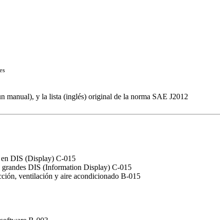
es
s un manual), y la lista (inglés) original de la norma SAE J2012
o en DIS (Display) C-015
o o grandes DIS (Information Display) C-015
cción, ventilación y aire acondicionado B-015