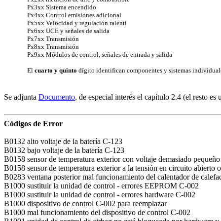
Px3xx Sistema encendido
Px4xx Control emisiones adicional
Px5xx Velocidad y regulación ralentí
Px6xx UCE y señales de salida
Px7xx Transmisión
Px8xx Transmisión
Px9xx Módulos de control, señales de entrada y salida
El
cuarto y quinto
dígito identifican
componentes y sistemas individual
Se adjunta
Documento
, de especial interés el capítulo 2.4 (el resto e
Códigos de Error
B0132 alto voltaje de la batería C-123
B0132 bajo voltaje de la batería C-123
B0158 sensor de temperatura exterior con voltaje demasiado pequeñ
B0158 sensor de temperatura exterior a la tensión en circuito abiert
B0283 ventana posterior mal funcionamiento del calentador de calefa
B1000 sustituir la unidad de control - errores EEPROM C-002
B1000 sustituir la unidad de control - errores hardware C-002
B1000 dispositivo de control C-002 para reemplazar
B1000 mal funcionamiento del dispositivo de control C-002