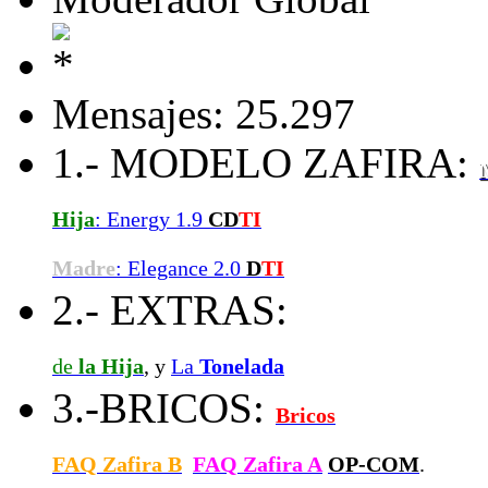
Mensajes: 25.297
1.- MODELO ZAFIRA:
Hija
: Energy 1.9
CD
TI
Madre
: Elegance 2.0
D
TI
2.- EXTRAS:
de
la Hija
, y
La
Tonelada
3.-BRICOS:
Bricos
FAQ Zafira B
FAQ Zafira A
OP-COM
.