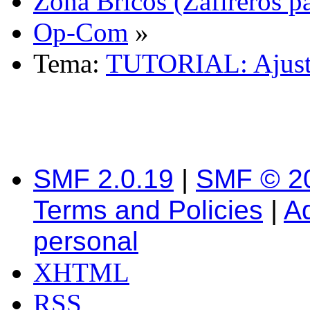
Zona Bricos (Zafireros pa
Op-Com
»
Tema:
TUTORIAL: Ajuste
SMF 2.0.19
|
SMF © 2
Terms and Policies
|
A
personal
XHTML
RSS