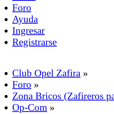
Foro
Ayuda
Ingresar
Registrarse
Club Opel Zafira
»
Foro
»
Zona Bricos (Zafireros pa
Op-Com
»