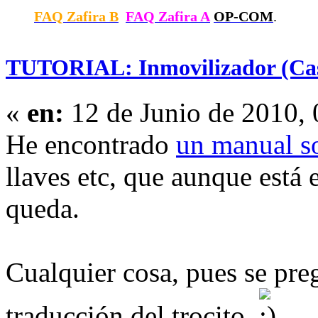
FAQ Zafira B
FAQ Zafira A
OP-COM
.
TUTORIAL: Inmovilizador (Cast
«
en:
12 de Junio de 2010, 
He encontrado
un manual so
llaves etc, que aunque está
queda.
Cualquier cosa, pues se pre
traducción del trocito