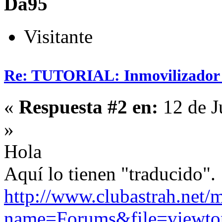
Da95
Visitante
Re: TUTORIAL: Inmovilizador (
«
Respuesta #2 en:
12 de J
»
Hola
Aquí lo tienen "traducido".
http://www.clubastrah.net/
name=Forums&file=viewto