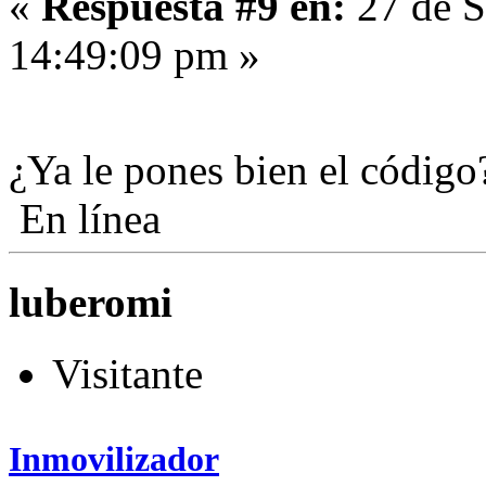
«
Respuesta #9 en:
27 de S
14:49:09 pm »
¿Ya le pones bien el códig
En línea
luberomi
Visitante
Inmovilizador