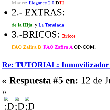
Madre
: Elegance 2.0
D
TI
2.- EXTRAS:
de
la Hija
, y
La
Tonelada
3.-BRICOS:
Bricos
FAQ Zafira B
FAQ Zafira A
OP-COM
.
Re: TUTORIAL: Inmovilizador (
«
Respuesta #5 en:
12 de J
»