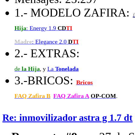
1.- MODELO ZAFIRA:
Hija
: Energy 1.9
CD
TI
Madre
: Elegance 2.0
D
TI
2.- EXTRAS:
de
la Hija
, y
La
Tonelada
3.-BRICOS:
Bricos
FAQ Zafira B
FAQ Zafira A
OP-COM
.
Re: inmovilizador astra g 1.7 dt