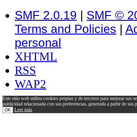
SMF 2.0.19
|
SMF © 2
Terms and Policies
|
A
personal
XHTML
RSS
WAP2
Este sitio web utiliza cookies propias y de terceros para mejorar sus s
publicidad relacionada con sus preferencias, generada a partir de su
Leer más
OK