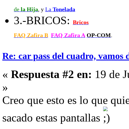
de
la Hija
, y
La
Tonelada
3.-BRICOS:
Bricos
FAQ Zafira B
FAQ Zafira A
OP-COM
.
Re: car pass del cuadro, vamos 
«
Respuesta #2 en:
19 de J
»
Creo que esto es lo que quie
sacado estas pantallas