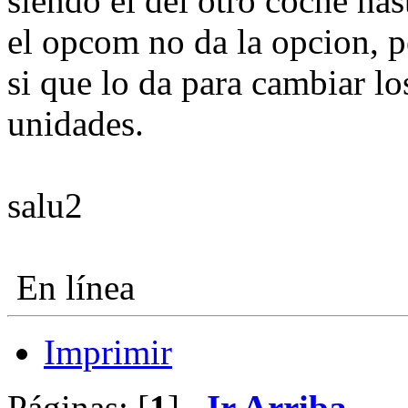
siendo el del otro coche has
el opcom no da la opcion, 
si que lo da para cambiar lo
unidades.
salu2
En línea
Imprimir
Páginas: [
1
]
Ir Arriba