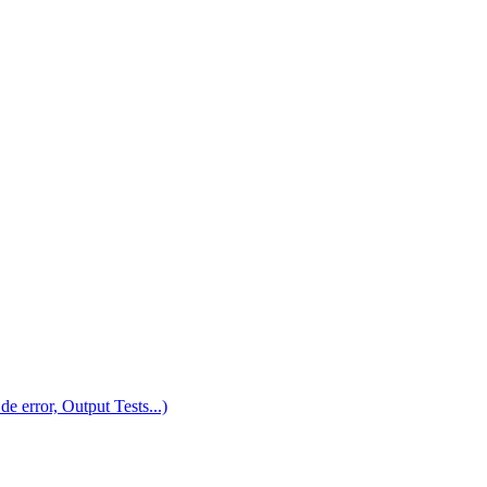
 error, Output Tests...)