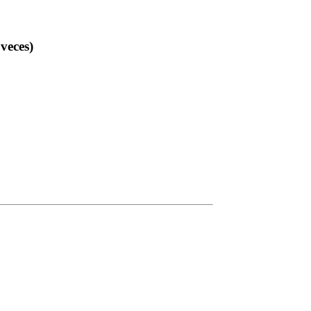
veces)