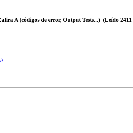
a A (códigos de error, Output Tests...) (Leído 2411 
.)