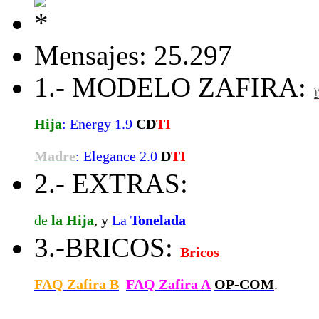
Mensajes: 25.297
1.- MODELO ZAFIRA:
Hija
: Energy 1.9
CD
TI
Madre
: Elegance 2.0
D
TI
2.- EXTRAS:
de
la Hija
, y
La
Tonelada
3.-BRICOS:
Bricos
FAQ Zafira B
FAQ Zafira A
OP-COM
.