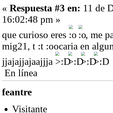
«
Respuesta #3 en:
11 de D
16:02:48 pm »
que curioso eres
, me p
mig21, t :t :oocaria en algu
jjajajjajaajjja
En línea
feantre
Visitante