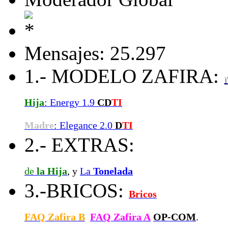
Mensajes: 25.297
1.- MODELO ZAFIRA:
Hija
: Energy 1.9
CD
TI
Madre
: Elegance 2.0
D
TI
2.- EXTRAS:
de
la Hija
, y
La
Tonelada
3.-BRICOS:
Bricos
FAQ Zafira B
FAQ Zafira A
OP-COM
.