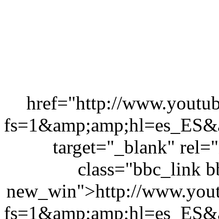
href="http://www.yout
fs=1&amp;amp;hl=es_ES&
target="_blank" rel=
class="bbc_link b
new_win">http://www.you
fs=1&amp;amp;hl=es_ES&