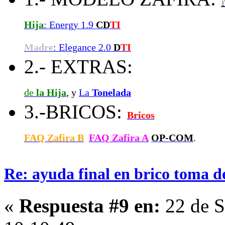
Hija
: Energy 1.9
CD
TI
Madre
: Elegance 2.0
D
TI
2.- EXTRAS:
de
la Hija
, y
La
Tonelada
3.-BRICOS:
Bricos
FAQ Zafira B
FAQ Zafira A
OP-COM
.
Re: ayuda final en brico toma d
«
Respuesta #9 en:
22 de S