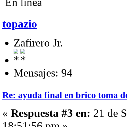
En línea
topazio
Zafirero Jr.
Mensajes: 94
Re: ayuda final en brico toma d
«
Respuesta #3 en:
21 de S
18:51:56 pm »