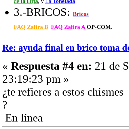
de
la Hija
, y
La
Tonelada
3.-BRICOS:
Bricos
FAQ Zafira B
FAQ Zafira A
OP-COM
.
Re: ayuda final en brico toma d
«
Respuesta #4 en:
21 de S
23:19:23 pm »
¿te refieres a estos chismes
?
En línea