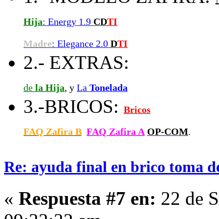
Hija
: Energy 1.9
CD
TI
Madre
: Elegance 2.0
D
TI
2.- EXTRAS:
de
la Hija
, y
La
Tonelada
3.-BRICOS:
Bricos
FAQ Zafira B
FAQ Zafira A
OP-COM
.
Re: ayuda final en brico toma d
«
Respuesta #7 en:
22 de S