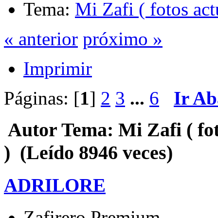
Tema:
Mi Zafi ( fotos ac
« anterior
próximo »
Imprimir
Páginas: [
1
]
2
3
...
6
Ir Ab
Autor
Tema: Mi Zafi ( fo
) (Leído 8946 veces)
ADRILORE
Zafirero Premium