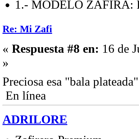
1.- MODELO ZAFIRA: I
Re: Mi Zafi
«
Respuesta #8 en:
16 de J
»
Preciosa esa "bala platead
En línea
ADRILORE