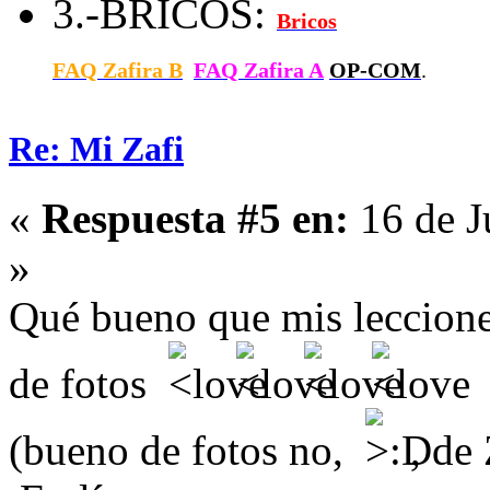
3.-BRICOS:
Bricos
FAQ Zafira B
FAQ Zafira A
OP-COM
.
Re: Mi Zafi
«
Respuesta #5 en:
16 de J
»
Qué bueno que mis leccione
de fotos
(bueno de fotos no,
, de