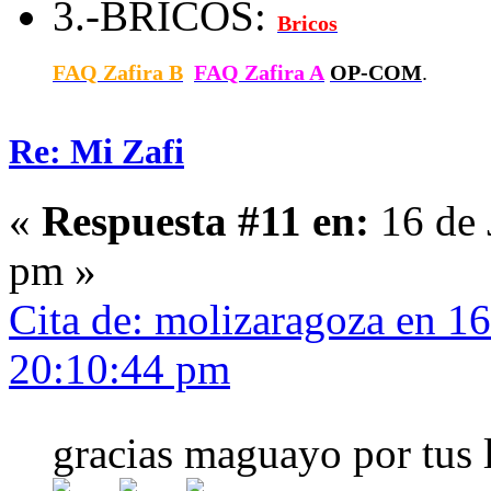
3.-BRICOS:
Bricos
FAQ Zafira B
FAQ Zafira A
OP-COM
.
Re: Mi Zafi
«
Respuesta #11 en:
16 de 
pm »
Cita de: molizaragoza en 16
20:10:44 pm
gracias maguayo por tus