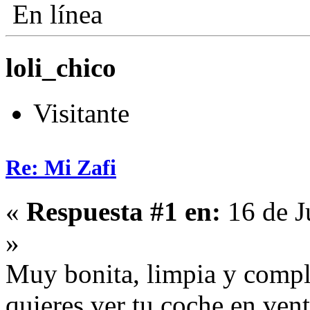
En línea
loli_chico
Visitante
Re: Mi Zafi
«
Respuesta #1 en:
16 de J
»
Muy bonita, limpia y comple
quieres ver tu coche en ven