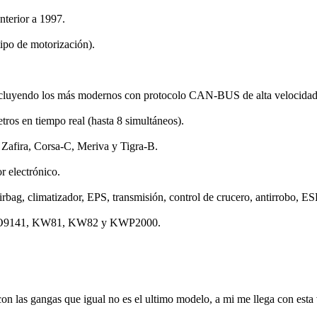
nterior a 1997.
tipo de motorización).
 incluyendo los más modernos con protocolo CAN-BUS de alta velocidad 
etros en tiempo real (hasta 8 simultáneos).
 Zafira, Corsa-C, Meriva y Tigra-B.
r electrónico.
bag, climatizador, EPS, transmisión, control de crucero, antirrobo, ESP,
mo ISO9141, KW81, KW82 y KWP2000.
n las gangas que igual no es el ultimo modelo, a mi me llega con esta 