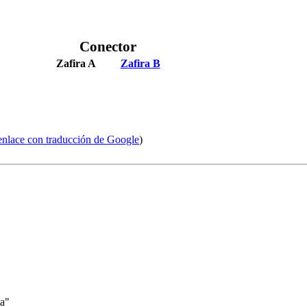
Conector
Zafira A
Zafira B
enlace con traducción de Google
)
ta"