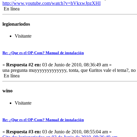
http://www.youtube.com/watch?v=hVkxwJpzXHI
En línea
legionariodos
Visitante
Re: ¿Que es el OP-Com? Manual de instalación
«
Respuesta #2 en:
03 de Junio de 2010, 08:36:49 am »
una pregunta muyyyyyyyyyyyyy, tonta, que €uritos vale el tema?, no e
En línea
wino
Visitante
Re: ¿Que es el OP-Com? Manual de instalación
«
Respuesta #3 en:
03 de Junio de 2010, 08:55:04 am »