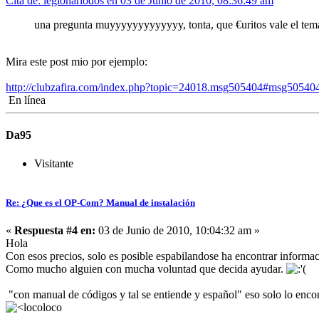
Cita de: legionariodos en 03 de Junio de 2010, 08:36:49 am
una pregunta muyyyyyyyyyyyyy, tonta, que €uritos vale el tema
Mira este post mio por ejemplo:
http://clubzafira.com/index.php?topic=24018.msg505404#msg50540
En línea
Da95
Visitante
Re: ¿Que es el OP-Com? Manual de instalación
«
Respuesta #4 en:
03 de Junio de 2010, 10:04:32 am »
Hola
Con esos precios, solo es posible espabilandose ha encontrar inform
Como mucho alguien con mucha voluntad que decida ayudar.
"con manual de códigos y tal se entiende y español" eso solo lo enco