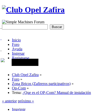
Inicio
Foro
Ayuda
Ingresar
Registrarse
Club Opel Zafira
»
Foro
»
Zona Bricos (Zafireros participativos)
»
Op-Com
»
Tema:
¿Que es el OP-Com? Manual de instalación
« anterior
próximo »
Imprimir