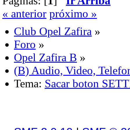
Páginas: [
1
]
Ir Arriba
« anterior
próximo »
Club Opel Zafira
»
Foro
»
Opel Zafira B
»
(B) Audio, Video, Telefo
Tema:
Sacar boton SET