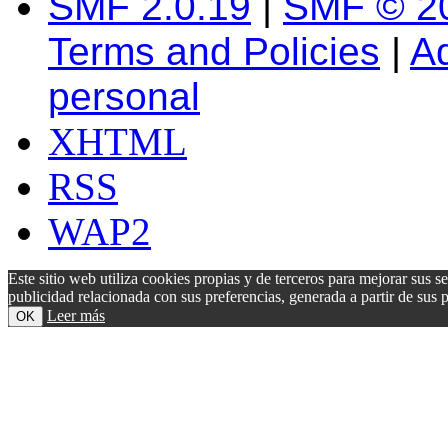
SMF 2.0.19
|
SMF © 2
Terms and Policies
|
A
personal
XHTML
RSS
WAP2
Este sitio web utiliza cookies propias y de terceros para mejorar sus s
publicidad relacionada con sus preferencias, generada a partir de su
Leer más
OK