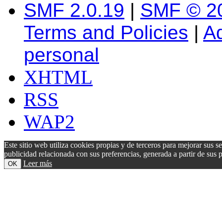
SMF 2.0.19
|
SMF © 2
Terms and Policies
|
A
personal
XHTML
RSS
WAP2
Este sitio web utiliza cookies propias y de terceros para mejorar sus s
publicidad relacionada con sus preferencias, generada a partir de su
Leer más
OK